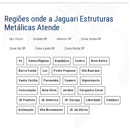
Regiões onde a Jaguari Estruturas
Metálicas Atende
São Paulo
Grande SP
Interior SP
Zona Oeste SP
Zona Sul SP
Zona Leste SP
Zona Norte SP
Sé
Santa Efigênia
República
Centro
Bom Retiro
Barra Funda
Luz
Ponte Pequena
Vila Buarque
Santa Cecília
Pacaembu
Suamré
Higienópolis
Consolação
Bela Vista
Jardins
Cerqueira César
JD Paulista
JD. América
JD. Europa
Liberdade
Cambuci
Aclimação
Vila Monumento
JD. da Glória