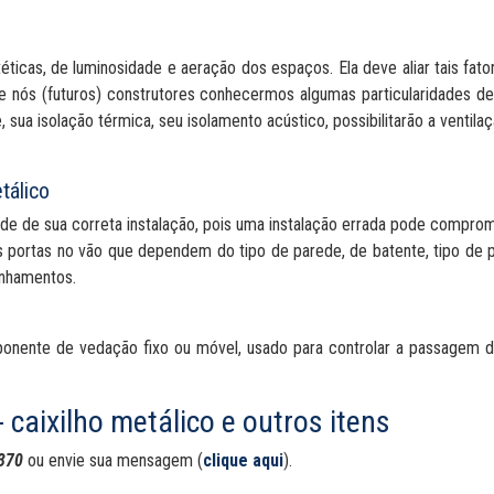
éticas, de luminosidade e aeração dos espaços. Ela deve aliar tais fat
e nós (futuros) construtores conhecermos algumas particularidades de
 sua isolação térmica, seu isolamento acústico, possibilitarão a ventila
tálico
e de sua correta instalação, pois uma instalação errada pode compro
 portas no vão que dependem do tipo de parede, de batente, tipo de por
inhamentos.
omponente de vedação fixo ou móvel, usado para controlar a passagem 
 caixilho metálico e outros itens
370
ou envie sua mensagem (
clique aqui
).