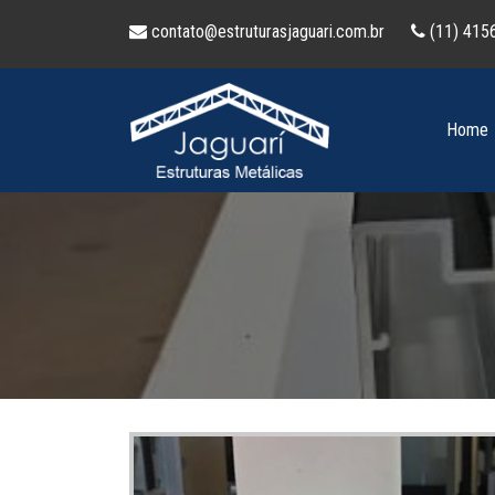
contato@estruturasjaguari.com.br
(11) 415
Home