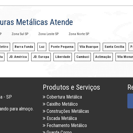
turas Metálicas Atende
P
Zona Sul SP
Zona Leste SP
Zona Norte SP
etiro
Barra Funda
Luz
Ponte Pequena
Vila Buarque
Santa Cecília
P
ta
JD. América
JD. Europa
Liberdade
Cambuci
Aclimação
Vila Monu
Produtos e Serviços
R
ba - SP
Cobertura Metálica
Caixilho Metálico
ando para almoço.
Construções Metálicas
Escada Metálica
Fechamento Metálico
Guarda Corpo