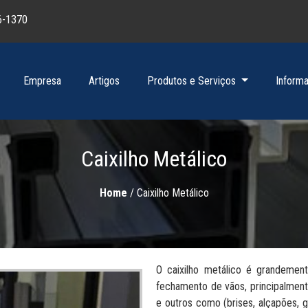
6-1370
Empresa
Artigos
Produtos e Serviços
Inform
Caixilho Metálico
Home
/
Caixilho Metálico
O caixilho metálico é grandement
fechamento de vãos, principalmente
e outros como (brises, alçapões, g