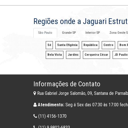
Regiões onde a Jaguari Estru
São Paulo
Grande SP
Interior SP
Zona Oeste S
Sé
Santa Efigênia
República
Centro
Bom R
Bela Vista
Jardins
Cerqueira César
JD Paulis
Informações de Contato
Rua Gabriel Jorge Salomão, 09, Santana de Parnaí
Atendimento:
Seg á Sex das 07:30 às 17:00 fech
(11) 4156-1370
(11) 9 9802-6833