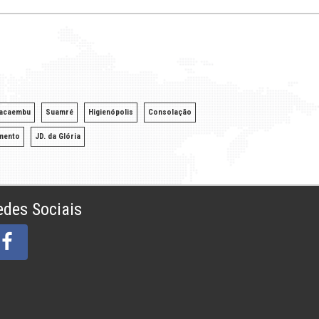
acaembu
Suamré
Higienópolis
Consolação
mento
JD. da Glória
edes Sociais