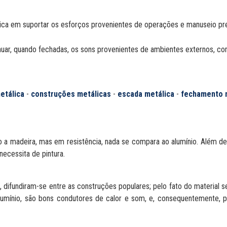
tica em suportar os esforços provenientes de operações e manuseio pre
uar, quando fechadas, os sons provenientes de ambientes externos, c
etálica
-
construções metálicas
-
escada metálica
-
fechamento 
o a madeira, mas em resistência, nada se compara ao alumínio. Além de
 necessita de pintura.
, difundiram-se entre as construções populares; pelo fato do material s
mínio, são bons condutores de calor e som, e, consequentemente, pé