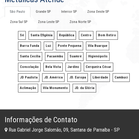
São Paulo
Grande SP
Interior SP
Zona Oeste SP
Zona Sul SP
Zona Leste SP
Zona Norte SP
Sé
Santa Efigênia
República
Centro
Bom Retiro
Barra Funda
Luz
Ponte Pequena
Vila Buarque
Santa Cecília
Pacaembu
Suamré
Higienópolis
Consolação
Bela Vista
Jardins
Cerqueira César
JD Paulista
JD. América
JD. Europa
Liberdade
Cambuci
Aclimação
Vila Monumento
JD. da Glória
Informações de Contato
Rua Gabriel Jorge Salomão, 09, Santana de Parnaíba - SP