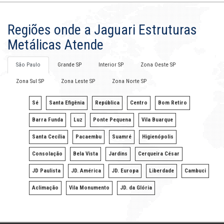
Regiões onde a Jaguari Estruturas
Metálicas Atende
São Paulo
Grande SP
Interior SP
Zona Oeste SP
Zona Sul SP
Zona Leste SP
Zona Norte SP
Sé
Santa Efigênia
República
Centro
Bom Retiro
Barra Funda
Luz
Ponte Pequena
Vila Buarque
Santa Cecília
Pacaembu
Suamré
Higienópolis
Consolação
Bela Vista
Jardins
Cerqueira César
JD Paulista
JD. América
JD. Europa
Liberdade
Cambuci
Aclimação
Vila Monumento
JD. da Glória