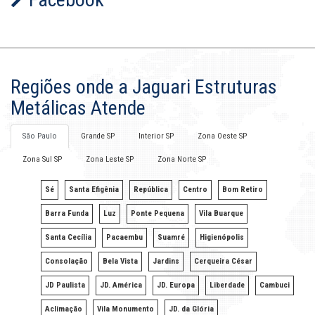
Regiões onde a Jaguari Estruturas
Metálicas Atende
São Paulo
Grande SP
Interior SP
Zona Oeste SP
Zona Sul SP
Zona Leste SP
Zona Norte SP
Sé
Santa Efigênia
República
Centro
Bom Retiro
Barra Funda
Luz
Ponte Pequena
Vila Buarque
Santa Cecília
Pacaembu
Suamré
Higienópolis
Consolação
Bela Vista
Jardins
Cerqueira César
JD Paulista
JD. América
JD. Europa
Liberdade
Cambuci
Aclimação
Vila Monumento
JD. da Glória