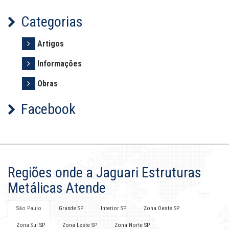
Categorias
Artigos
Informações
Obras
Facebook
Regiões onde a Jaguari Estruturas
Metálicas Atende
São Paulo
Grande SP
Interior SP
Zona Oeste SP
Zona Sul SP
Zona Leste SP
Zona Norte SP