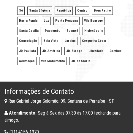
Sé
Santa Efigênia
República
Centro
Bom Retiro
Barra Funda
Luz
Ponte Pequena
Vila Buarque
Santa Cecília
Pacaembu
Suamré
Higienópolis
Consolação
Bela Vista
Jardins
Cerqueira César
JD Paulista
JD. América
JD. Europa
Liberdade
Cambuci
Aclimação
Vila Monumento
JD. da Glória
Informações de Contato
Rua Gabriel Jorge Salomão, 09, Santana de Parnaíba - SP
Atendimento:
Seg á Sex das 07:30 às 17:00 fechando para
almoço.
(11) 4156-1370