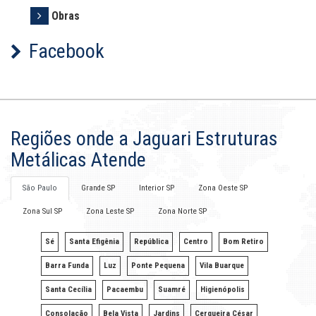
Obras
Facebook
Regiões onde a Jaguari Estruturas
Metálicas Atende
São Paulo
Grande SP
Interior SP
Zona Oeste SP
Zona Sul SP
Zona Leste SP
Zona Norte SP
Sé
Santa Efigênia
República
Centro
Bom Retiro
Barra Funda
Luz
Ponte Pequena
Vila Buarque
Santa Cecília
Pacaembu
Suamré
Higienópolis
Consolação
Bela Vista
Jardins
Cerqueira César