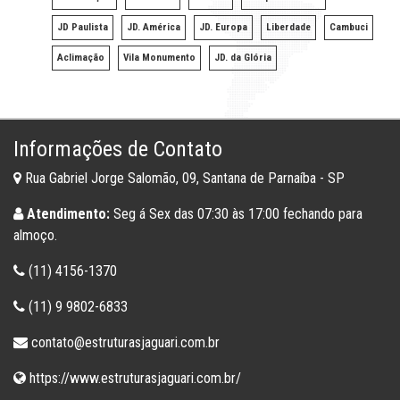
JD Paulista
JD. América
JD. Europa
Liberdade
Cambuci
Aclimação
Vila Monumento
JD. da Glória
Informações de Contato
Rua Gabriel Jorge Salomão, 09, Santana de Parnaíba - SP
Atendimento:
Seg á Sex das 07:30 às 17:00 fechando para
almoço.
(11) 4156-1370
(11) 9 9802-6833
contato@estruturasjaguari.com.br
https://www.estruturasjaguari.com.br/