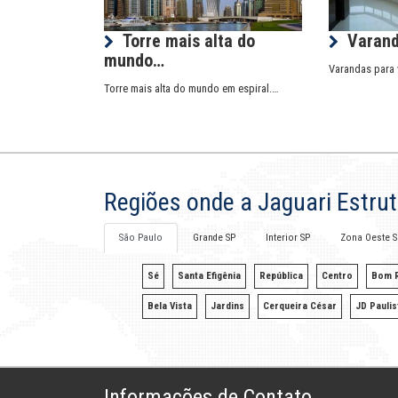
Torre mais alta do
Varand
mundo…
Varandas para 
Torre mais alta do mundo em espiral.…
Regiões onde a Jaguari Estru
São Paulo
Grande SP
Interior SP
Zona Oeste S
Sé
Santa Efigênia
República
Centro
Bom R
Bela Vista
Jardins
Cerqueira César
JD Paulis
Informações de Contato