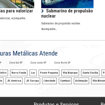
as para valorizar
Submarino de propulsão
nuclear
valorizar, acompanhe…
Submarino de propulsão nuclear.
Acompanhe…
turas Metálicas Atende
P
Zona Sul SP
Zona Leste SP
Zona Norte SP
etiro
Barra Funda
Luz
Ponte Pequena
Vila Buarque
Santa Cecília
P
ta
JD. América
JD. Europa
Liberdade
Cambuci
Aclimação
Vila Monu
Produtos e Serviços
R