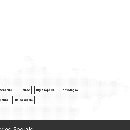
acaembu
Suamré
Higienópolis
Consolação
mento
JD. da Glória
edes Sociais