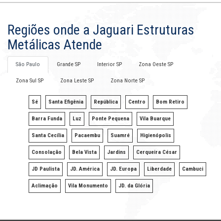
Regiões onde a Jaguari Estruturas
Metálicas Atende
São Paulo
Grande SP
Interior SP
Zona Oeste SP
Zona Sul SP
Zona Leste SP
Zona Norte SP
Sé
Santa Efigênia
República
Centro
Bom Retiro
Barra Funda
Luz
Ponte Pequena
Vila Buarque
Santa Cecília
Pacaembu
Suamré
Higienópolis
Consolação
Bela Vista
Jardins
Cerqueira César
JD Paulista
JD. América
JD. Europa
Liberdade
Cambuci
Aclimação
Vila Monumento
JD. da Glória